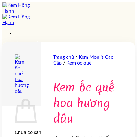
Chuyển
đến
nội
dung
Trang chủ
Giới thiệu
Sản phẩm
Trang chủ
/
Kem Moni's Cao
Cấp
/
Kem ốc quế
Tin tức
Tuyển dụng
Liên hệ
Kem ốc quế
0
Giỏ hàng
hoa hương
dâu
Chưa có sản phẩm trong giỏ hàng.