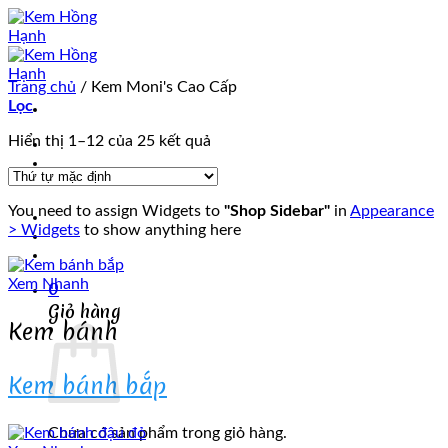
Chuyển
đến
nội
dung
Trang chủ
/
Kem Moni's Cao Cấp
Lọc
Trang chủ
Hiển thị 1–12 của 25 kết quả
Giới thiệu
Sản phẩm
You need to assign Widgets to
"Shop Sidebar"
in
Appearance
Tin tức
> Widgets
to show anything here
Tuyển dụng
Liên hệ
Xem Nhanh
0
Giỏ hàng
Kem bánh
Kem bánh bắp
Chưa có sản phẩm trong giỏ hàng.