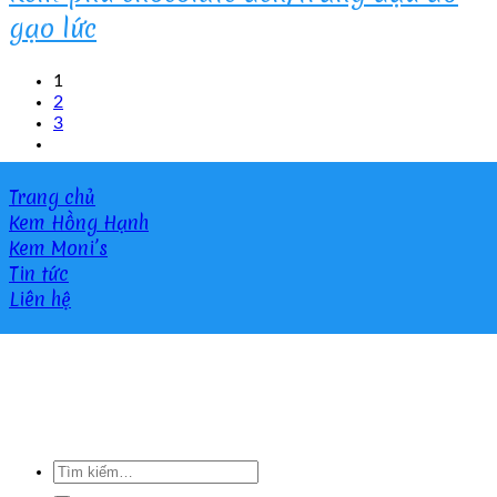
gạo lức
1
2
3
Trang chủ
Kem Hồng Hạnh
Kem Moni’s
Tin tức
Liên hệ
Tìm
kiếm: